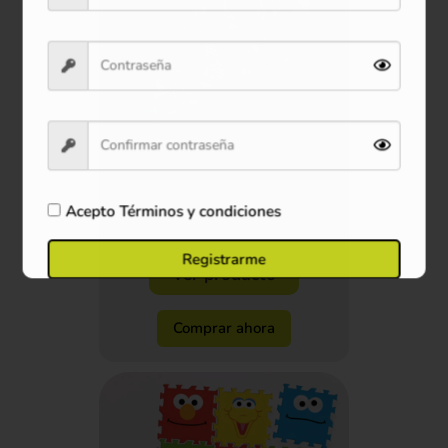
Tapete Mágico Minnie Bow-
Tique
Acepto
Términos y condiciones
$79.900
Registrarme
Ver producto
Comprar ahora