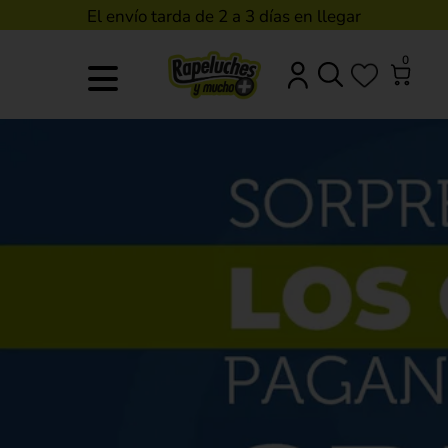
El envío tarda de 2 a 3 días en llegar
0