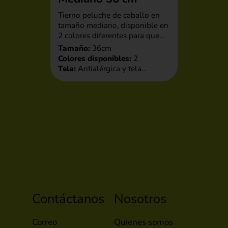
Tierno peluche de caballo en
tamaño mediano, disponible en
2 colores diferentes para que
elijas tu favorito. Su diseño
Tamaño:
36cm
amigable y textura suave lo
Colores disponibles:
2
convierten en un regalo ideal
Tela:
Antialérgica y tela
para personas de todas las
peluche
edades.
Relleno:
35% felpa y 65%
poliéster
Contáctanos
Nosotros
Correo
Quienes somos