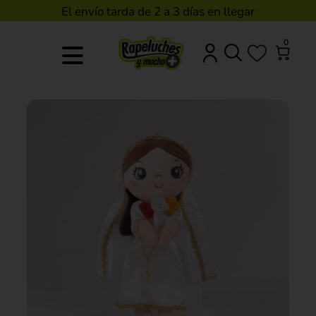
El envío tarda de 2 a 3 días en llegar
0