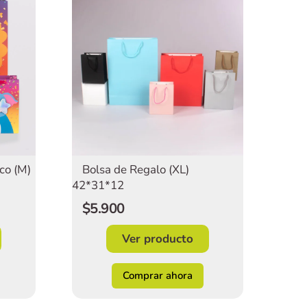
co (M)
Bolsa de Regalo (XL)
42*31*12
$5.900
Ver producto
Comprar ahora