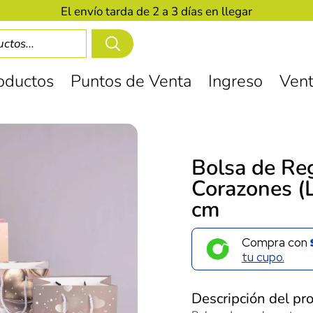
El envío tarda de 2 a 3 días en llegar
oductos
Puntos de Venta
Ingreso
Vent
Bolsa de Re
Corazones (
cm
Compra con
tu cupo.
Descripción del pr