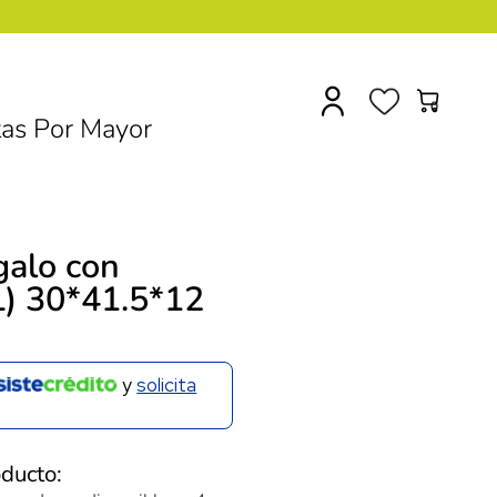
0
as Por Mayor
galo con
L) 30*41.5*12
y
solicita
oducto: