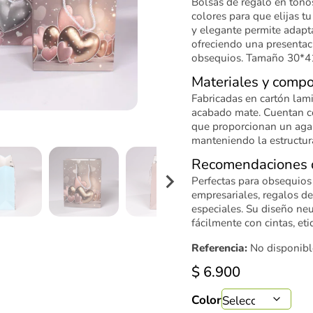
Bolsas de regalo en tono
colores para que elijas t
y elegante permite adapta
ofreciendo una presentaci
obsequios. Tamaño 30*4
Materiales y compo
Fabricadas en cartón lami
acabado mate. Cuentan c
que proporcionan un aga
manteniendo la estructura
Recomendaciones 
Perfectas para obsequios
empresariales, regalos de
especiales. Su diseño neu
fácilmente con cintas, eti
Referencia:
No disponibl
$
6.900
Color