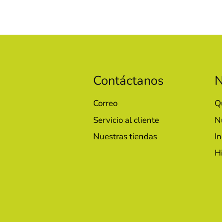
Contáctanos
N
Correo
Q
Servicio al cliente
N
Nuestras tiendas
In
H