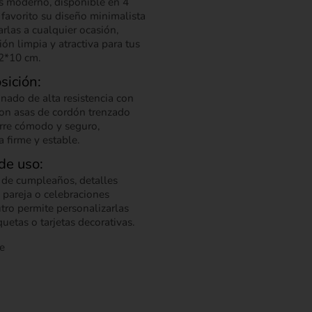
s moderno, disponible en 4
u favorito su diseño minimalista
rlas a cualquier ocasión,
ón limpia y atractiva para tus
2*10 cm.
sición:
nado de alta resistencia con
on asas de cordón trenzado
rre cómodo y seguro,
 firme y estable.
de uso:
 de cumpleaños, detalles
 pareja o celebraciones
tro permite personalizarlas
quetas o tarjetas decorativas.
e