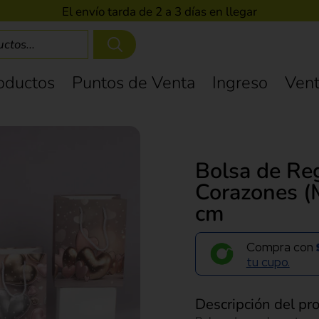
El envío tarda de 2 a 3 días en llegar
oductos
Puntos de Venta
Ingreso
Vent
Bolsa de Re
Corazones (
cm
Compra con
tu cupo.
Descripción del pr