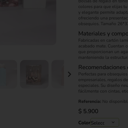
Bolsas de regalo en tono
colores para que elijas t
y elegante permite adapta
ofreciendo una presentaci
obsequios. Tamaño 26*3
Materiales y compo
Fabricadas en cartón lami
acabado mate. Cuentan c
que proporcionan un aga
manteniendo la estructura
Recomendaciones 
Perfectas para obsequios
empresariales, regalos de
especiales. Su diseño neu
fácilmente con cintas, eti
Referencia:
No disponibl
$
5.900
Color