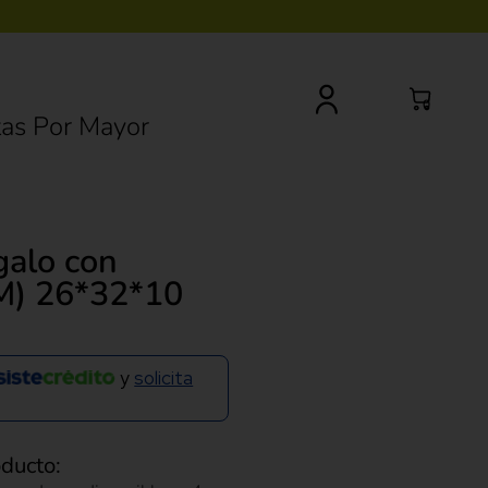
0
as Por Mayor
galo con
M) 26*32*10
y
solicita
oducto: