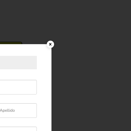
to
-1,2,3,4