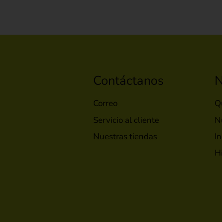
Contáctanos
N
Correo
Q
Servicio al cliente
N
Nuestras tiendas
In
H