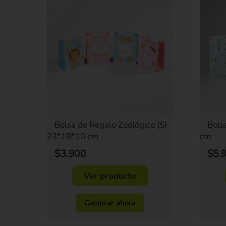
Bolsa de Regalo Zoológico (S)
Bols
23*18*10 cm
cm
$3.900
$5.
Ver producto
Comprar ahora