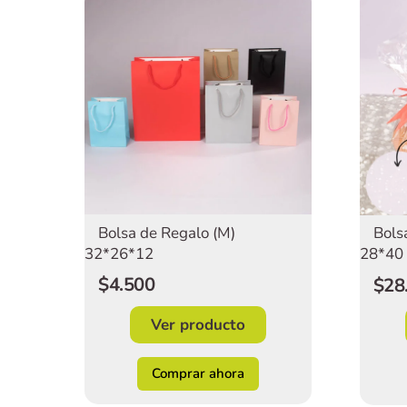
Bolsa de Regalo (M)
Bols
32*26*12
28*40
$4.500
$28
Ver producto
Comprar ahora