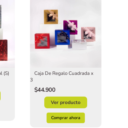
Caja De Regalo Cuadrada x
l (S)
3
$44.900
Ver producto
Comprar ahora