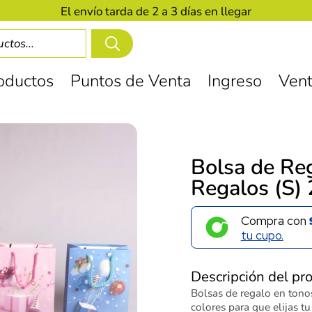
El envío tarda de 2 a 3 días en llegar
oductos
Puntos de Venta
Ingreso
Vent
Bolsa de Re
Regalos (S)
Compra con
tu cupo.
Descripción del pr
Bolsas de regalo en tono
colores para que elijas t