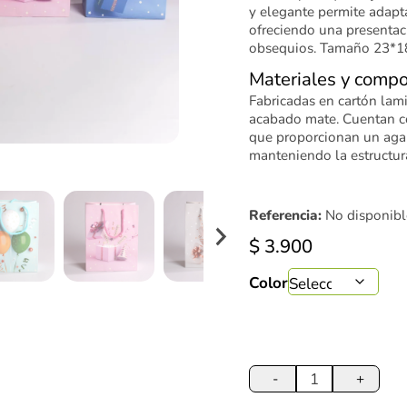
y elegante permite adapta
ofreciendo una presentaci
obsequios. Tamaño 23*1
Materiales y compo
Fabricadas en cartón lami
acabado mate. Cuentan c
que proporcionan un aga
manteniendo la estructura
Referencia:
No disponibl
$
3.900
Color
Bolsa
de
-
+
Regalo