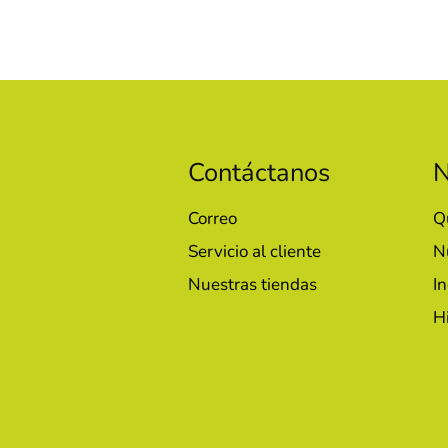
Contáctanos
N
Correo
Q
Servicio al cliente
N
Nuestras tiendas
In
H