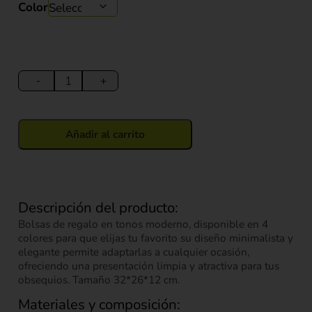
Color
Bolsa
de
-
+
Regalo
(M)
32*26*12
Añadir al carrito
cm
cantidad
Descripción del producto:
Bolsas de regalo en tonos moderno, disponible en 4
colores para que elijas tu favorito su diseño minimalista y
elegante permite adaptarlas a cualquier ocasión,
ofreciendo una presentación limpia y atractiva para tus
obsequios. Tamaño 32*26*12 cm.
Materiales y composición: