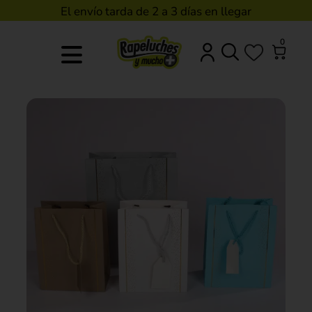
El envío tarda de 2 a 3 días en llegar
0