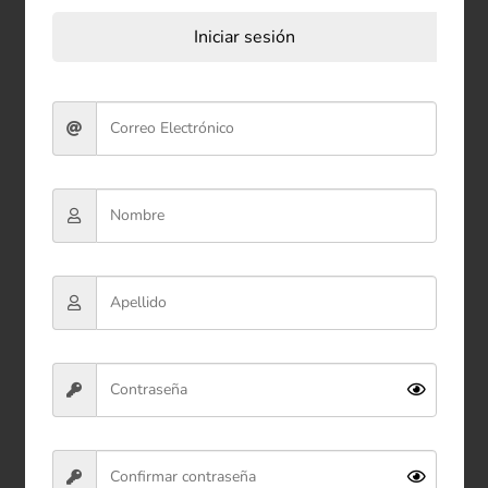
Iniciar sesión
Caja De Regalo Cuadrada x
3
$44.900
Ver producto
Comprar ahora