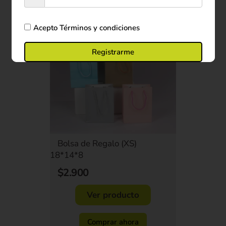
Acepto
Términos y condiciones
Registrarme
Bolsa de Regalo (XS)
18*14*8
$2.900
Ver producto
Comprar ahora