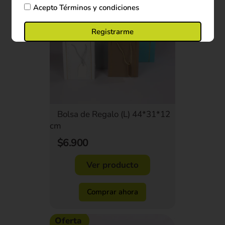
Acepto
Términos y condiciones
Registrarme
Bolsa de Regalo (L) 44*31*12
cm
$6.900
Ver producto
Comprar ahora
Oferta