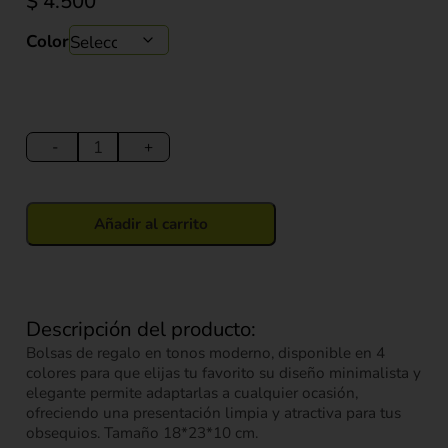
$
4.500
Color
Bolsa
de
-
+
Regalo
Mariposa
(S)
Añadir al carrito
18*24*8.5
cm
cantidad
Descripción del producto:
Bolsas de regalo en tonos moderno, disponible en 4
colores para que elijas tu favorito su diseño minimalista y
elegante permite adaptarlas a cualquier ocasión,
ofreciendo una presentación limpia y atractiva para tus
obsequios. Tamaño 18*23*10 cm.