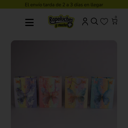
El envío tarda de 2 a 3 días en llegar
0