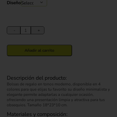
Diseño
Bolsa
de
-
+
Regalo
(S)
18*23*10
Añadir al carrito
cm
cantidad
Descripción del producto:
Bolsas de regalo en tonos moderno, disponible en 4
colores para que elijas tu favorito su diseño minimalista y
elegante permite adaptarlas a cualquier ocasión,
ofreciendo una presentación limpia y atractiva para tus
obsequios. Tamaño 18*23*10 cm.
Materiales y composición: