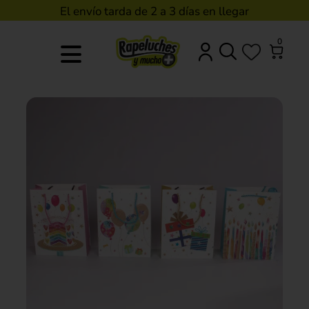
El envío tarda de 2 a 3 días en llegar
0