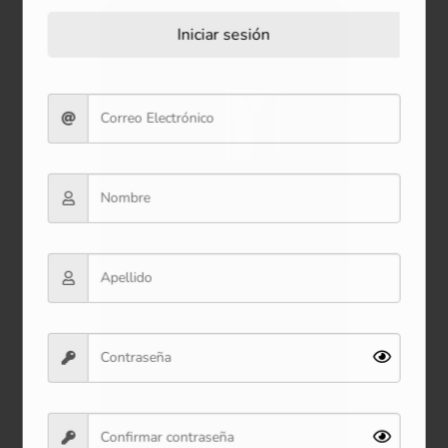
Iniciar sesión
Bolsa de Regalo (S) 23*18*10
cm
$3.900
Ver producto
Comprar ahora