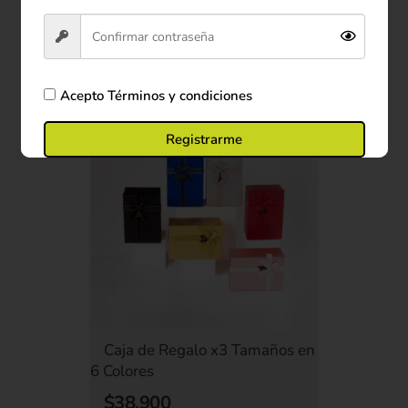
Ver producto
Comprar ahora
Acepto
Términos y condiciones
Registrarme
Caja de Regalo x3 Tamaños en
6 Colores
$38.900