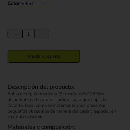
Color
Bolsa
de
-
+
Regalo
Tornasol
(S)
Añadir al carrito
cantidad
Descripción del producto:
Bolsa de regalo mediana (S) medidas:34*26*8cm,
disponible en 6 colores surtidos para que elijas tu
favorito. Ideal como complemento para presentar
pequeños obsequios de manera delicada y especial en
cualquier ocasión.
Materiales y composición: