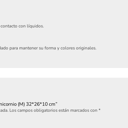
contacto con líquidos.
ado para mantener su forma y colores originales.
Acepto
Términos y condiciones
Registrarme
Unicornio (M) 32*26*10 cm”
cada.
Los campos obligatorios están marcados con
*