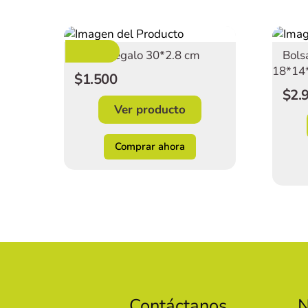
Oferta
Moño Regalo 30*2.8 cm
Bols
18*14
$1.500
$2.
Ver producto
Comprar ahora
Contáctanos
N