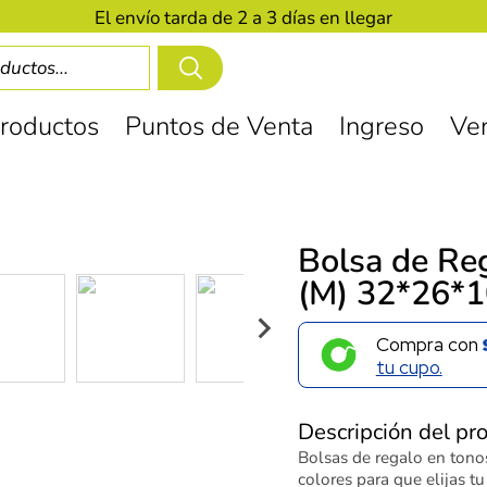
El envío tarda de 2 a 3 días en llegar
roductos
Puntos de Venta
Ingreso
Ve
Bolsa de Re
(M) 32*26*
Compra con
tu cupo.
Descripción del pr
Bolsas de regalo en tono
colores para que elijas t