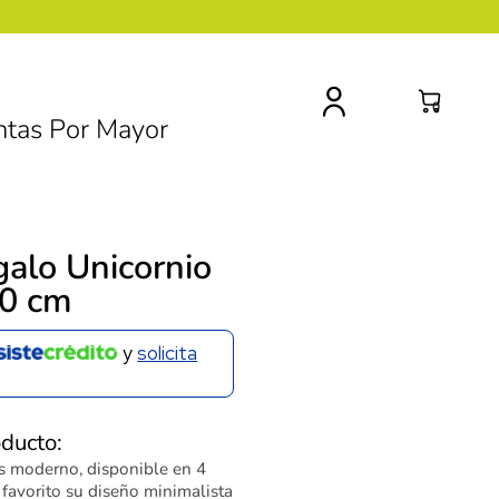
0
ntas Por Mayor
galo Unicornio
10 cm
y
solicita
oducto:
s moderno, disponible en 4
u favorito su diseño minimalista