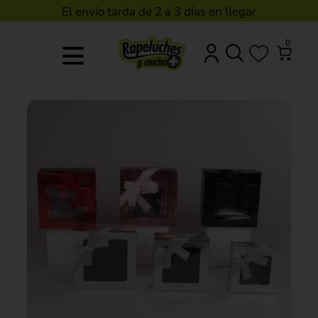
El envío tarda de 2 a 3 días en llegar
0