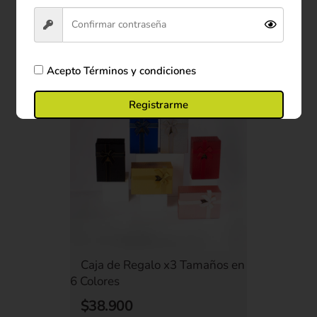
Ver producto
Comprar ahora
Acepto
Términos y condiciones
Registrarme
Caja de Regalo x3 Tamaños en
6 Colores
$38.900