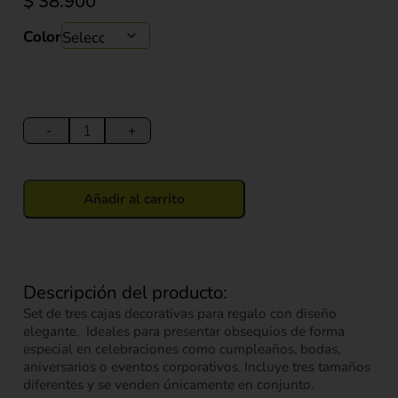
$
38.900
Color
Caja
De
-
+
Regalo
Cuadrada
x
Añadir al carrito
3
en
4
Colores
Descripción del producto:
cantidad
Set de tres cajas decorativas para regalo con diseño
elegante, Ideales para presentar obsequios de forma
especial en celebraciones como cumpleaños, bodas,
aniversarios o eventos corporativos. Incluye tres tamaños
diferentes y se venden únicamente en conjunto.