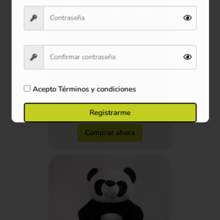
Peluche Aguacate Mini 16
cm
$20.900
Acepto
Términos y condiciones
Ver producto
Registrarme
Comprar ahora