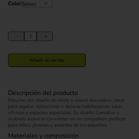
Color
Peluche
Cerdo
-
+
con
Overol
22
Añadir al carrito
cm
cantidad
Descripción del producto
Peluche con diseño de cerdo y overol decorativo, ideal
para regalar, coleccionar o decorar habitaciones, salas,
oficinas y espacios especiales. Su diseño llamativo y
acabado suave lo convierten en un compañero perfecto
para niños, jóvenes y amantes de los peluches.
Materiales y composición