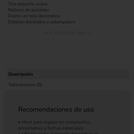
Tela peluche suave
Relleno de poliéster
Overol en tela decorativa
Detalles bordados y estampados
SKU:
184339 HS-4055-1
Descripción
Valoraciones (0)
Recomendaciones de uso
• Ideal para regalar en cumpleaños,
aniversarios y fechas especiales.
• Utilizar como elemento decorativo en