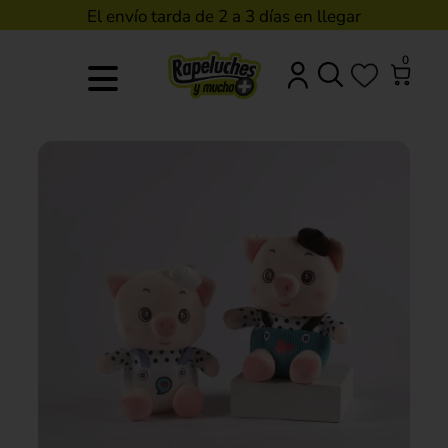
El envío tarda de 2 a 3 días en llegar
0