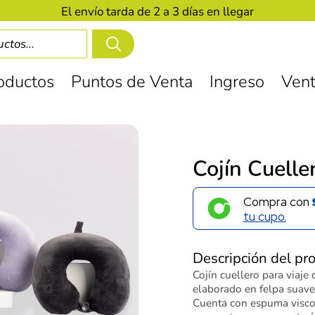
El envío tarda de 2 a 3 días en llegar
oductos
Puntos de Venta
Ingreso
Vent
Cojín Cuelle
Compra con
tu cupo.
Descripción del pr
Cojín cuellero para viaje 
elaborado en felpa suave,
Cuenta con espuma viscoe