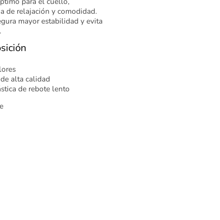
ptimo para el cuello,
a de relajación y comodidad.
egura mayor estabilidad y evita
.
sición
lores
 de alta calidad
stica de rebote lento
e