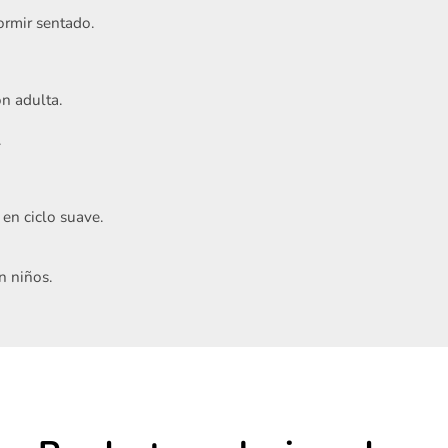
ormir sentado.
n adulta.
.
Acepto
Términos y condiciones
 en ciclo suave.
Registrarme
n niños.