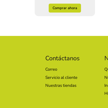
Comprar ahora
Contáctanos
N
Correo
Q
Servicio al cliente
N
Nuestras tiendas
In
H