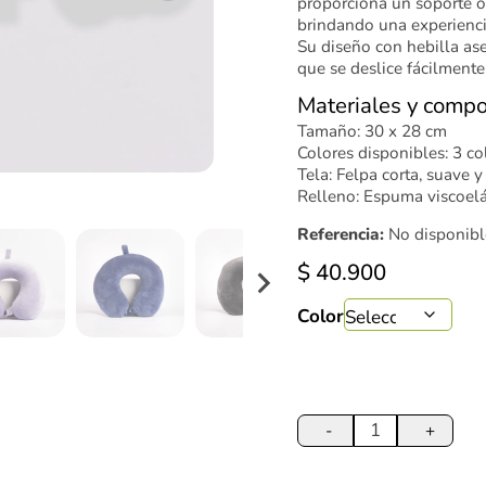
proporciona un soporte ó
brindando una experienci
Su diseño con hebilla as
que se deslice fácilmente
Materiales y compo
Tamaño: 30 x 28 cm
Colores disponibles: 3 co
Tela: Felpa corta, suave y
Relleno: Espuma viscoelá
Referencia:
No disponibl
$
40.900
Color
Cojín
Cuellero
-
+
30
cm