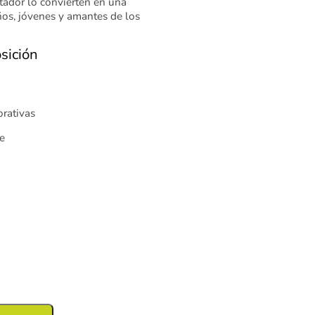
tador lo convierten en una
ños, jóvenes y amantes de los
sición
orativas
e