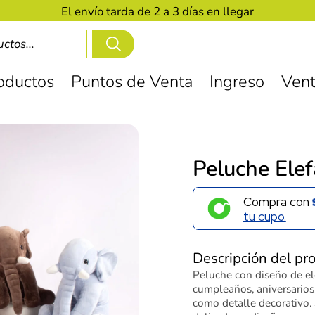
El envío tarda de 2 a 3 días en llegar
oductos
Puntos de Venta
Ingreso
Vent
Peluche Ele
Compra con
tu cupo.
Descripción del pr
Peluche con diseño de ele
cumpleaños, aniversarios
como detalle decorativo. 