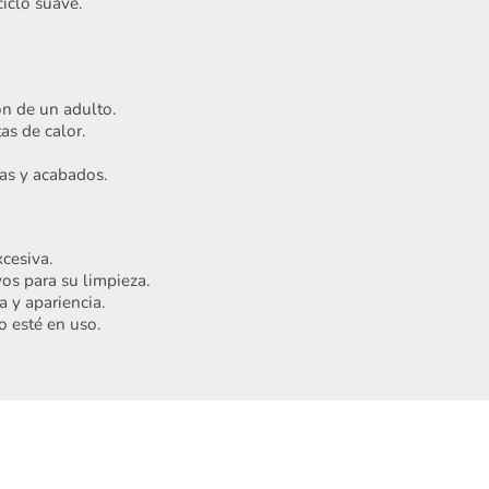
iclo suave.
ón de un adulto.
as de calor.
ras y acabados.
Acepto
Términos y condiciones
cesiva.
Registrarme
os para su limpieza.
 y apariencia.
o esté en uso.