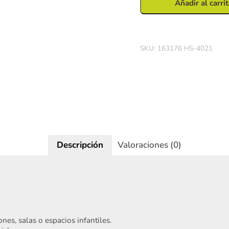
Añadir al carri
SKU:
163176 HS-4021
Iniciar sesión
Descripción
Valoraciones (0)
nes, salas o espacios infantiles.