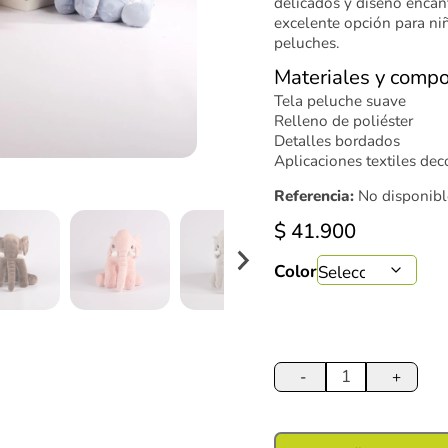
delicados y diseño encan
excelente opción para ni
peluches.
Materiales y compo
Tela peluche suave
Relleno de poliéster
Detalles bordados
Aplicaciones textiles dec
Referencia:
No disponibl
$
41.900
Color
Peluche
Elefante
-
+
30
cm
cantidad