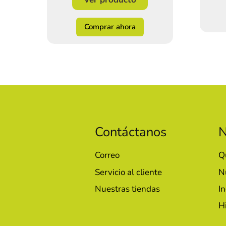
Comprar ahora
Contáctanos
N
Correo
Q
Servicio al cliente
N
Nuestras tiendas
In
H