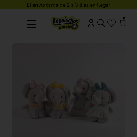
El envío tarda de 2 a 3 días en llegar
0