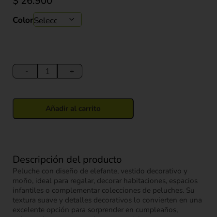
$
26.900
Color
Peluche
Elefante
-
+
con
Vestido
y
Añadir al carrito
Moño
23
cm
cantidad
Descripción del producto
Peluche con diseño de elefante, vestido decorativo y
moño, ideal para regalar, decorar habitaciones, espacios
infantiles o complementar colecciones de peluches. Su
textura suave y detalles decorativos lo convierten en una
excelente opción para sorprender en cumpleaños,