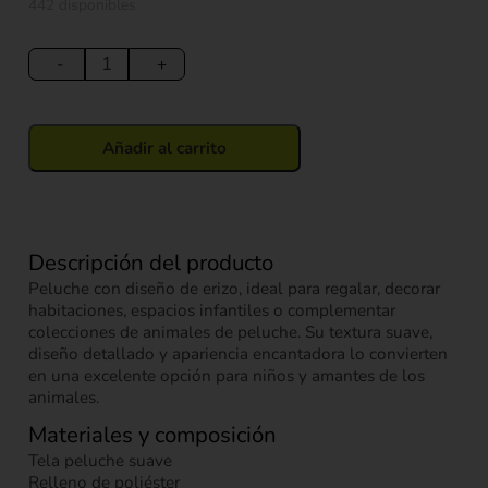
442 disponibles
Peluche
Erizo
-
+
25
cm
cantidad
Añadir al carrito
Descripción del producto
Peluche con diseño de erizo, ideal para regalar, decorar
habitaciones, espacios infantiles o complementar
colecciones de animales de peluche. Su textura suave,
diseño detallado y apariencia encantadora lo convierten
en una excelente opción para niños y amantes de los
animales.
Materiales y composición
Tela peluche suave
Relleno de poliéster