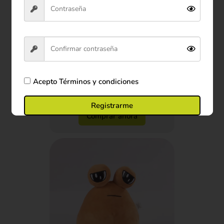
Peluche Tortuga Calabaza
40cm
$26.900
Acepto
Términos y condiciones
Ver producto
Registrarme
Comprar ahora