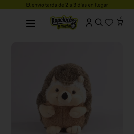
El envío tarda de 2 a 3 días en llegar
0