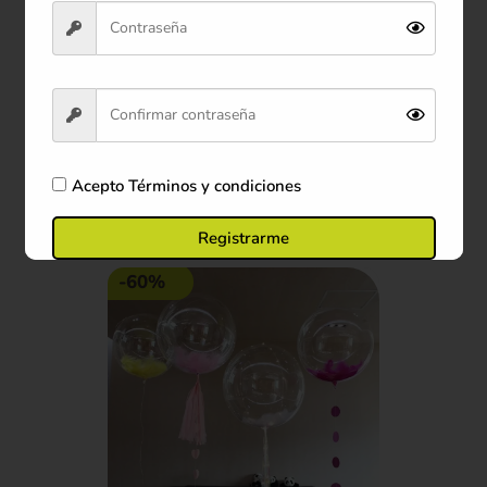
Flor artificial Multicolor 49
cm
$3.000
Ver producto
Acepto
Términos y condiciones
Comprar ahora
Registrarme
-60%