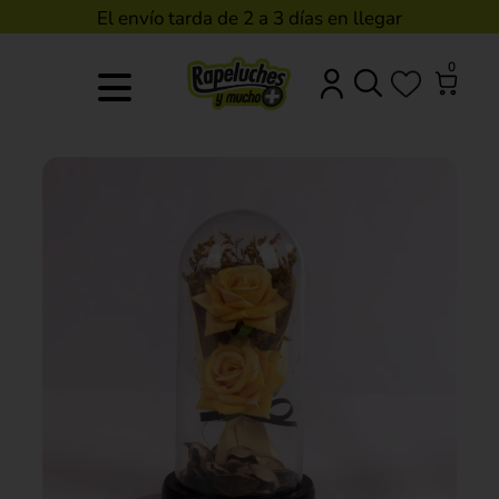
El envío tarda de 2 a 3 días en llegar
0