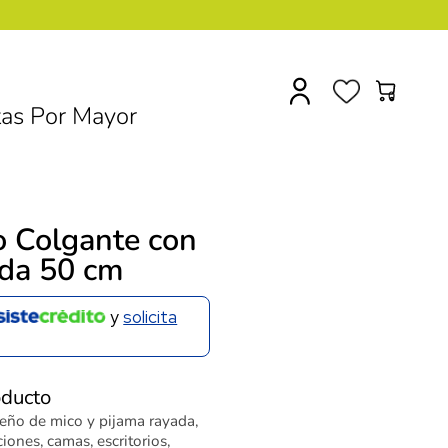
0
as Por Mayor
o Colgante con
da 50 cm
y
solicita
oducto
eño de mico y pijama rayada,
iones, camas, escritorios,