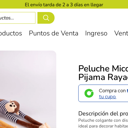
El envío tarda de 2 a 3 días en llegar
oductos
Puntos de Venta
Ingreso
Vent
Peluche Mic
Pijama Raya
Compra con
tu cupo.
Descripción del pr
Peluche colgante con dis
ideal para decorar habitac