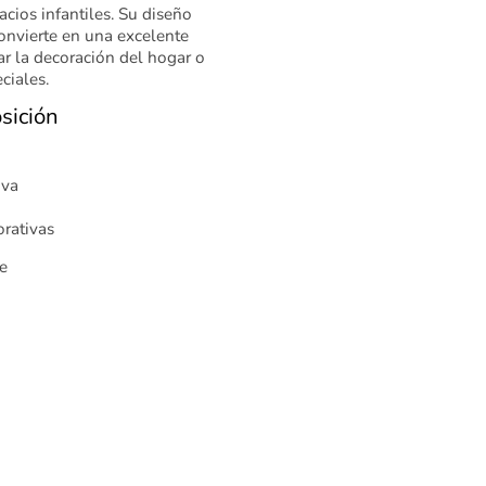
acios infantiles. Su diseño
onvierte en una excelente
r la decoración del hogar o
ciales.
sición
iva
orativas
e