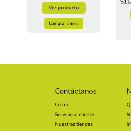
$11
Ver producto
Comprar ahora
Contáctanos
N
Correo
Q
Servicio al cliente
N
Nuestras tiendas
In