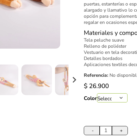
puertas, estanterías o esp
alargado y llamativo lo c
opción para complementa
regalar en ocasiones espe
Materiales y compo
Tela peluche suave
Relleno de poliéster
Vestuario en tela decorat
Detalles bordados
Aplicaciones textiles dec
Referencia:
No disponibl
$
26.900
Color
Peluche
Mico
-
+