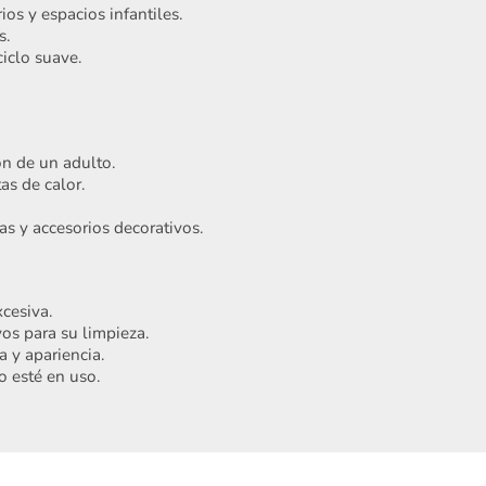
ios y espacios infantiles.
s.
iclo suave.
ón de un adulto.
as de calor.
as y accesorios decorativos.
Acepto
Términos y condiciones
Registrarme
cesiva.
os para su limpieza.
 y apariencia.
o esté en uso.