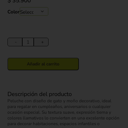
$
35.900
Color
Peluche
Gato
-
+
con
Moño
Decorativo
Añadir al carrito
21
cm
cantidad
Descripción del producto
Peluche con diseño de gato y moño decorativo, ideal
para regalar en cumpleaños, aniversarios o cualquier
ocasión especial. Su textura suave, expresión tierna y
colores llamativos lo convierten en una excelente opción
para decorar habitaciones, espacios infantiles o