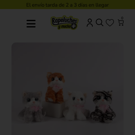
El envío tarda de 2 a 3 días en llegar
0