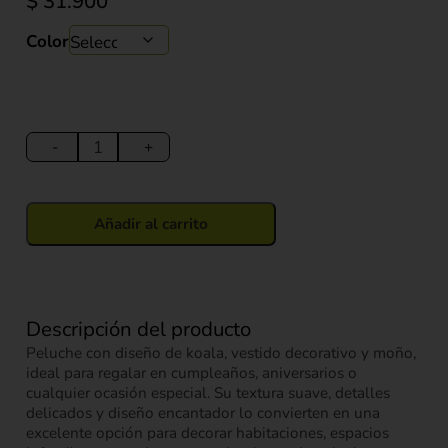
$
31.900
Color
Peluche
Koala
-
+
con
Vestido
y
Añadir al carrito
Moño
21
cm
cantidad
Descripción del producto
Peluche con diseño de koala, vestido decorativo y moño,
ideal para regalar en cumpleaños, aniversarios o
cualquier ocasión especial. Su textura suave, detalles
delicados y diseño encantador lo convierten en una
excelente opción para decorar habitaciones, espacios