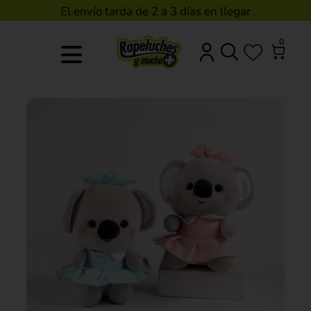
El envío tarda de 2 a 3 días en llegar
0