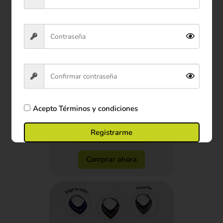
Peluche Aguacate Pequeño 30
cm
Acepto
Términos y condiciones
$35.900
Ver producto
Registrarme
Comprar ahora