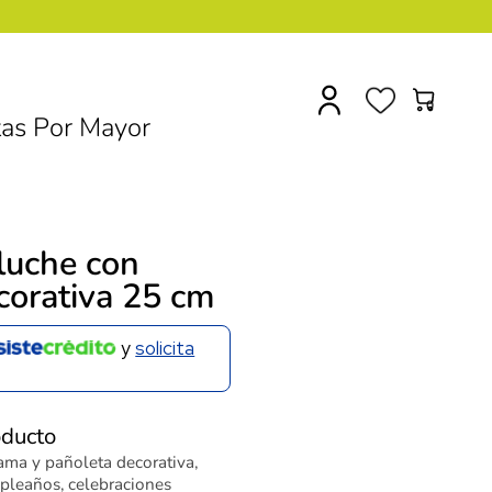
0
as Por Mayor
luche con
corativa 25 cm
y
solicita
oducto
ama y pañoleta decorativa,
mpleaños, celebraciones