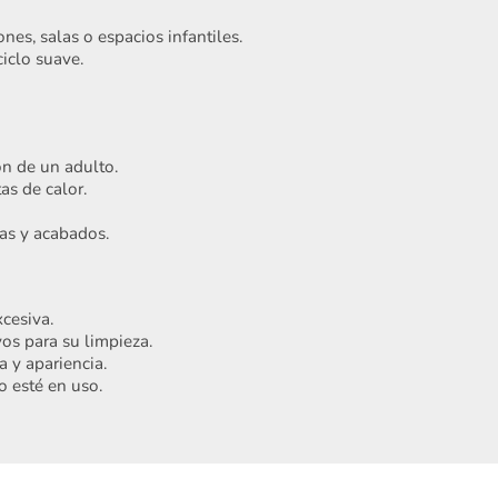
nes, salas o espacios infantiles.
iclo suave.
ón de un adulto.
as de calor.
ras y acabados.
Acepto
Términos y condiciones
Registrarme
cesiva.
os para su limpieza.
 y apariencia.
o esté en uso.