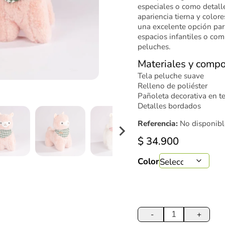
especiales o como detalle
apariencia tierna y color
una excelente opción par
espacios infantiles o co
peluches.
Materiales y compo
Tela peluche suave
Relleno de poliéster
Pañoleta decorativa en t
Detalles bordados
Referencia:
No disponibl
$
34.900
Color
Llama
de
-
+