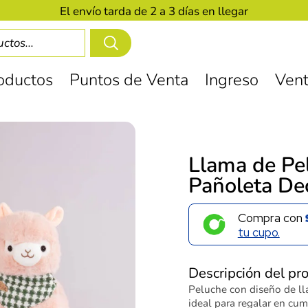
El envío tarda de 2 a 3 días en llegar
oductos
Puntos de Venta
Ingreso
Vent
Llama de Pe
Pañoleta De
Compra con
tu cupo.
Descripción del pr
Peluche con diseño de ll
ideal para regalar en cu