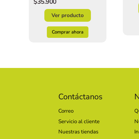
$35.900
Ver producto
Comprar ahora
Contáctanos
N
Correo
Q
Servicio al cliente
N
Nuestras tiendas
In