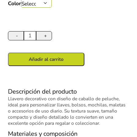
Color
Llavero
de
-
+
Peluche
Caballo
12
Añadir al carrito
cm
cantidad
Descripción del producto
Llavero decorativo con diseño de caballo de peluche,
ideal para personalizar llaves, bolsos, mochilas, maletas
o accesorios de uso diario. Su textura suave, tamaño
compacto y diseño detallado lo convierten en una
excelente opción para regalar o coleccionar.
Materiales y composición