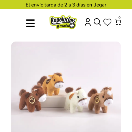
El envío tarda de 2 a 3 días en llegar
0