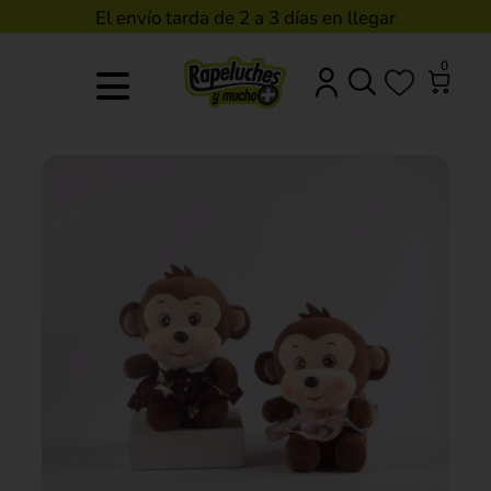
El envío tarda de 2 a 3 días en llegar
0