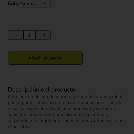
Color
Peluche
Mico
-
+
con
Vestido
20
Añadir al carrito
cm
cantidad
Descripción del producto
Peluche con diseño de mono y vestido decorativo, ideal
para regalar, coleccionar o decorar habitaciones, salas y
espacios especiales. Su diseño expresivo y su textura
suave lo convierten en una excelente opción para
sorprender en cumpleaños, aniversarios y otras ocasiones
especiales.