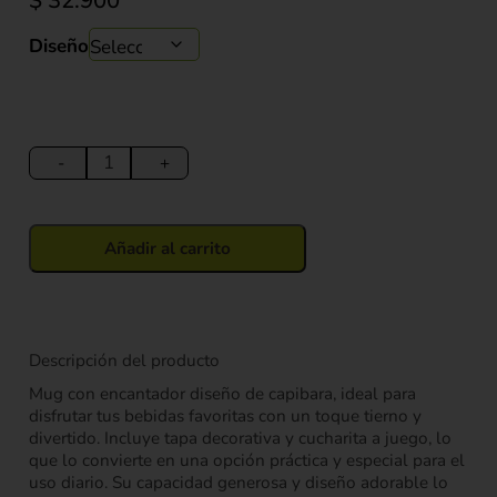
$
32.900
Diseño
Mug
Capibara
-
+
con
Tapa
y
Añadir al carrito
Cucharita
380
ml
cantidad
Descripción del producto
Mug con encantador diseño de capibara, ideal para
disfrutar tus bebidas favoritas con un toque tierno y
divertido. Incluye tapa decorativa y cucharita a juego, lo
que lo convierte en una opción práctica y especial para el
uso diario. Su capacidad generosa y diseño adorable lo