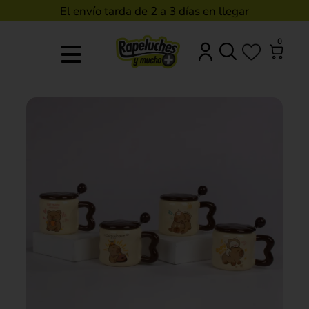
El envío tarda de 2 a 3 días en llegar
0