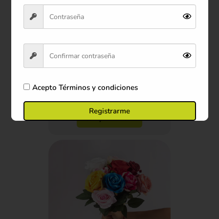
Mug Te Amo 210 ml
$22.900
Acepto
Términos y condiciones
Ver producto
Registrarme
Comprar ahora