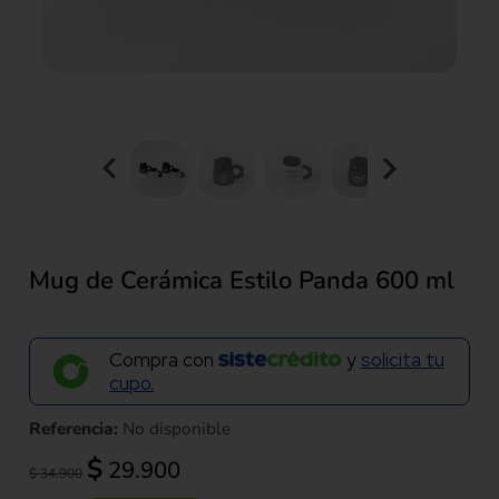
Mug de Cerámica Estilo Panda 600 ml
Compra con
y
solicita tu
cupo.
Referencia:
No disponible
El
El
$
29.900
$
34.900
precio
precio