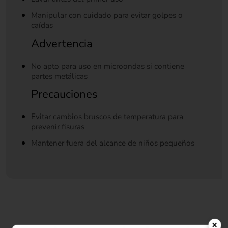
Manipular con cuidado para evitar golpes o
caídas
Advertencia
No apto para uso en microondas si contiene
partes metálicas
Precauciones
Evitar cambios bruscos de temperatura para
prevenir fisuras
Mantener fuera del alcance de niños pequeños