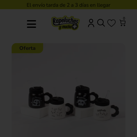
El envío tarda de 2 a 3 días en llegar
0