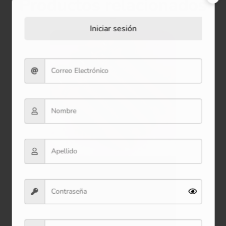
Productos relacionados
Iniciar sesión
Oferta
Bolígrafo Comida Rápida
2*3*16 cm
$2.000
Ver producto