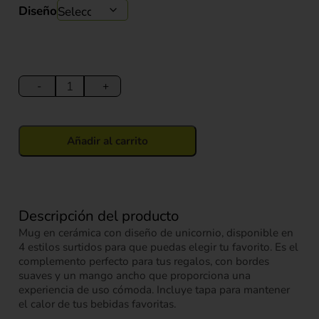
original
actual
Diseño
era:
es:
$ 34.900.
$ 29.900.
Mug
de
-
+
Cerámica
Estilo
Panda
Añadir al carrito
600
ml
cantidad
Descripción del producto
Mug en cerámica con diseño de unicornio, disponible en
4 estilos surtidos para que puedas elegir tu favorito. Es el
complemento perfecto para tus regalos, con bordes
suaves y un mango ancho que proporciona una
experiencia de uso cómoda. Incluye tapa para mantener
el calor de tus bebidas favoritas.