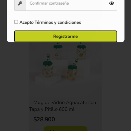
Comprar ahora
Acepto
Términos y condiciones
Oferta
Registrarme
Mug de Vidrio Aguacate con
Tapa y Pitillo 600 ml
$28.900