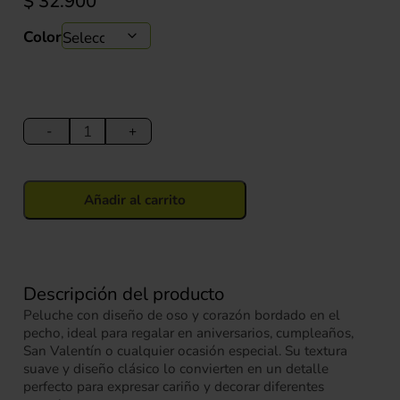
$
32.900
Color
Peluche
Oso
-
+
con
Corazón
Bordado
Añadir al carrito
25
cm
cantidad
Descripción del producto
Peluche con diseño de oso y corazón bordado en el
pecho, ideal para regalar en aniversarios, cumpleaños,
San Valentín o cualquier ocasión especial. Su textura
suave y diseño clásico lo convierten en un detalle
perfecto para expresar cariño y decorar diferentes