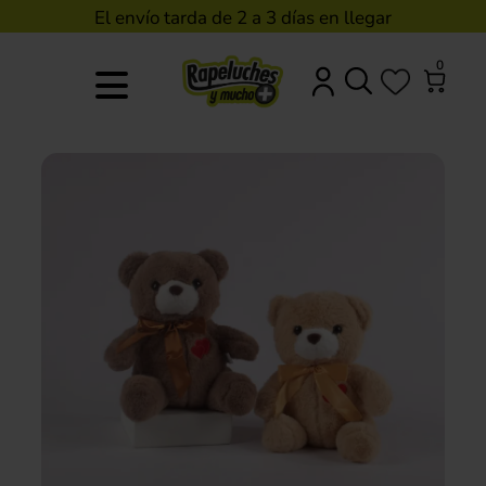
El envío tarda de 2 a 3 días en llegar
0