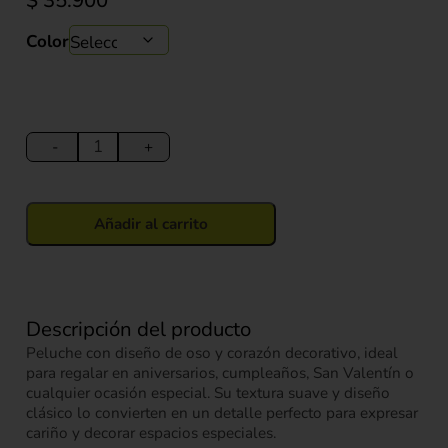
$
35.900
Color
Peluche
Oso
-
+
con
Corazón
Decorativo
Añadir al carrito
28
cm
cantidad
Descripción del producto
Peluche con diseño de oso y corazón decorativo, ideal
para regalar en aniversarios, cumpleaños, San Valentín o
cualquier ocasión especial. Su textura suave y diseño
clásico lo convierten en un detalle perfecto para expresar
cariño y decorar espacios especiales.