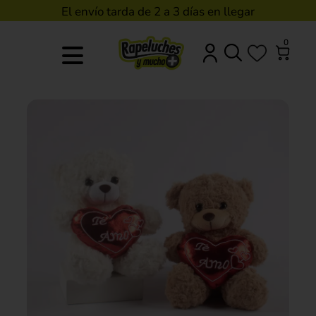
El envío tarda de 2 a 3 días en llegar
0