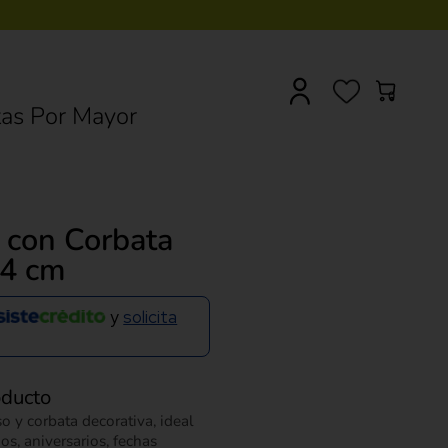
0
as Por Mayor
 con Corbata
24 cm
y
solicita
oducto
 y corbata decorativa, ideal
s, aniversarios, fechas