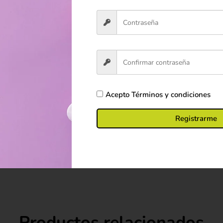
ón de un adulto.
as de calor.
as y accesorios decorativos.
Acepto
Términos y condiciones
cesiva.
os para su limpieza.
Registrarme
 y apariencia.
o esté en uso.
Productos relacionados