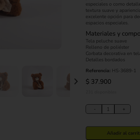
especiales o como detalle
textura suave y aparienci
excelente opción para dec
espacios especiales.
Materiales y compo
Tela peluche suave
Relleno de poliéster
Corbata decorativa en tel
Detalles bordados
Referencia:
HS-3689-1
$
37.900
231 disponibles
Peluche
Oso
-
+
con
Corbata
Decorativa
Añadir al carri
24