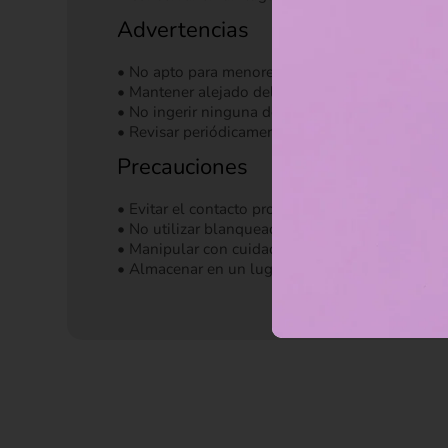
Advertencias
• No apto para menores de 3 años sin supervisi
• Mantener alejado del fuego y de fuentes direct
• No ingerir ninguna de las partes del producto.
• Revisar periódicamente el estado de las costur
Precauciones
• Evitar el contacto prolongado con humedad ex
• No utilizar blanqueadores ni productos abrasiv
• Manipular con cuidado para conservar su forma
• Almacenar en un lugar fresco y seco cuando n