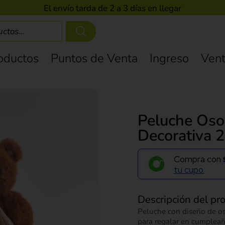
El envío tarda de 2 a 3 días en llegar
oductos
Puntos de Venta
Ingreso
Vent
Peluche Oso
Decorativa 
Compra con
tu cupo.
Descripción del pr
Peluche con diseño de oso
para regalar en cumpleaño