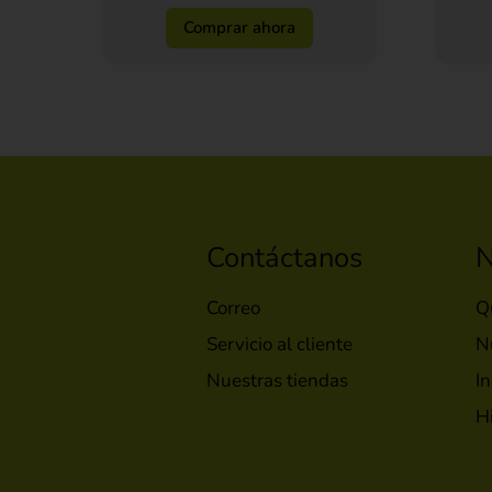
Comprar ahora
Contáctanos
N
Correo
Q
Servicio al cliente
N
Nuestras tiendas
In
H