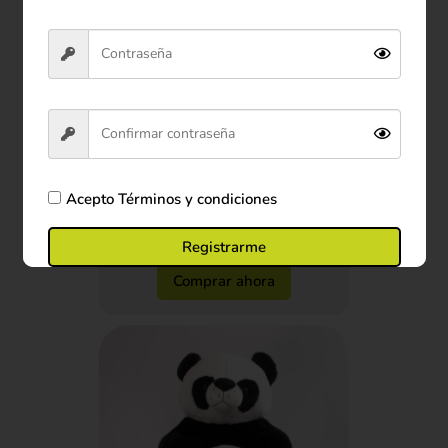
Peluche Tortuga Calabaza
40cm
$26.900
Acepto
Términos y condiciones
Ver producto
Registrarme
Comprar ahora