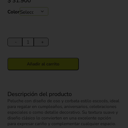
$
31.900
Color
Peluche
Oso
-
+
con
Corbata
Escocesa
Añadir al carrito
25
cm
cantidad
Descripción del producto
Peluche con diseño de oso y corbata estilo escocés, ideal
para regalar en cumpleaños, aniversarios, celebraciones
especiales o como detalle decorativo. Su textura suave y
diseño clásico lo convierten en una excelente opción
para expresar cariño y complementar cualquier espacio.