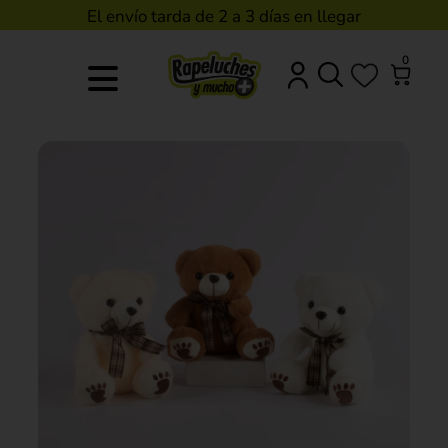
El envío tarda de 2 a 3 días en llegar
0