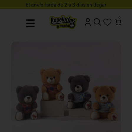
El envío tarda de 2 a 3 días en llegar
0