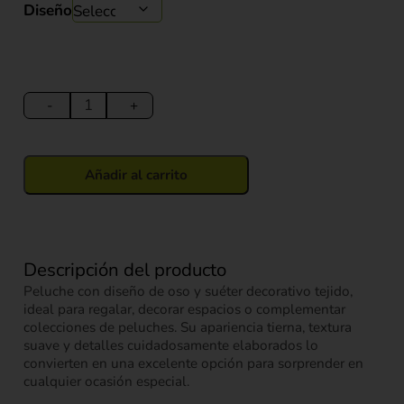
Diseño
Peluche
Oso
-
+
con
Suéter
Tejido
Añadir al carrito
22
cm
cantidad
Descripción del producto
Peluche con diseño de oso y suéter decorativo tejido,
ideal para regalar, decorar espacios o complementar
colecciones de peluches. Su apariencia tierna, textura
suave y detalles cuidadosamente elaborados lo
convierten en una excelente opción para sorprender en
cualquier ocasión especial.