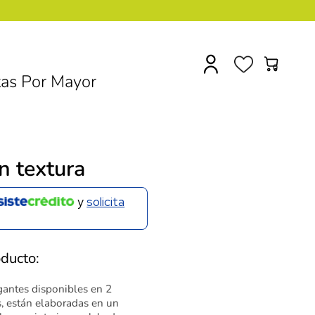
0
as Por Mayor
n textura
y
solicita
oducto:
antes disponibles en 2
is, están elaboradas en un