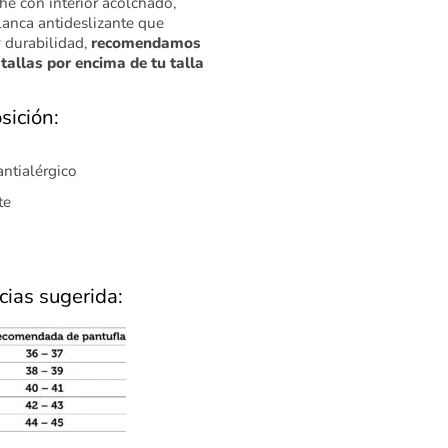
he con interior acolchado,
anca antideslizante que
y durabilidad,
recomendamos
 tallas por encima de tu talla
sición:
antialérgico
te
cias sugerida: