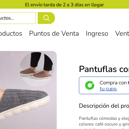
El envío tarda de 2 a 3 días en llegar
oductos
Puntos de Venta
Ingreso
Vent
Pantuflas co
Compra con
tu cupo.
Descripción del pr
Pantuflas cómodas y eleg
colores: café oscuro y gr