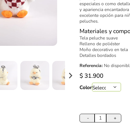
especiales o como detalle
y apariencia encantadora
excelente opción para ni
peluches.
Materiales y compo
Tela peluche suave
Relleno de poliéster
Moño decorativo en tela
Detalles bordados
Referencia:
No disponibl
$
31.900
Color
Peluche
Pato
-
+
con