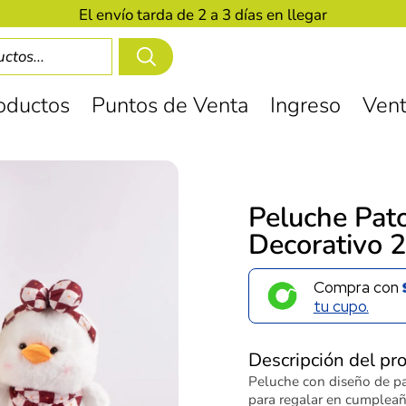
El envío tarda de 2 a 3 días en llegar
oductos
Puntos de Venta
Ingreso
Vent
Peluche Pat
Decorativo 
Compra con
tu cupo.
Descripción del pr
Peluche con diseño de pa
para regalar en cumpleaño