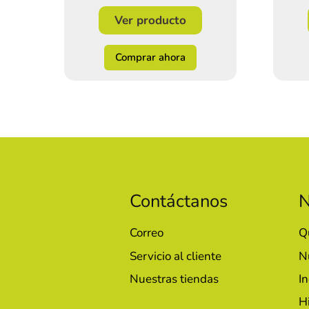
Ver producto
Comprar ahora
Contáctanos
N
Correo
Q
Servicio al cliente
N
Nuestras tiendas
In
H