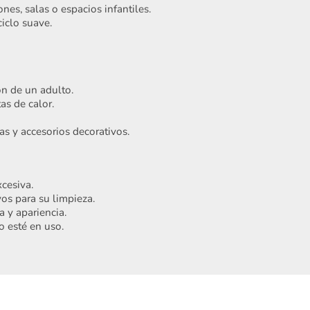
nes, salas o espacios infantiles.
iclo suave.
ón de un adulto.
as de calor.
as y accesorios decorativos.
Acepto
Términos y condiciones
Registrarme
cesiva.
os para su limpieza.
 y apariencia.
o esté en uso.