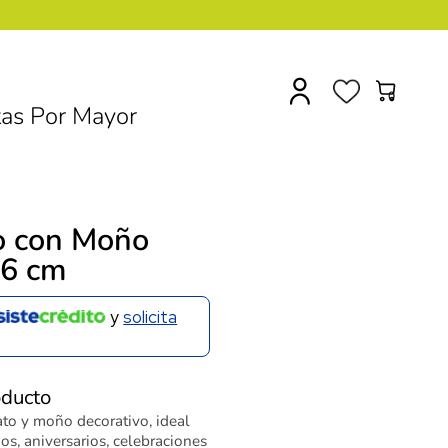
0
as Por Mayor
o con Moño
26 cm
y
solicita
oducto
to y moño decorativo, ideal
s, aniversarios, celebraciones