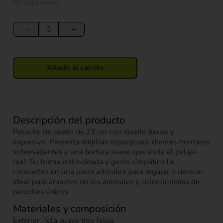
89 disponibles
Peluche
Castor
-
+
23
cm
cantidad
Añadir al carrito
Descripción del producto
Peluche de castor de 23 cm con diseño tierno y
expresivo. Presenta mejillas esponjosas, dientes frontales
sobresalientes y una textura suave que imita el pelaje
real. Su forma redondeada y gesto simpático la
convierten en una pieza adorable para regalar o decorar.
Ideal para amantes de los animales y coleccionistas de
peluches únicos.
Materiales y composición
Exterior: Tela suave tipo felpa