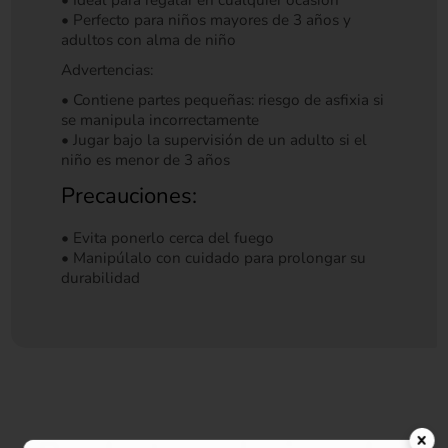
• Ideal para regalar en cualquier ocasión
• Perfecto para niños mayores de 3 años y
adultos con alma de niño
Advertencias:
• Contiene partes pequeñas: riesgo de asfixia si
se manipula incorrectamente
• Jugar bajo la supervisión de un adulto si el
niño es menor de 3 años
Precauciones:
• Evita ponerlo cerca del fuego
• Manipúlalo con cuidado para prolongar su
durabilidad