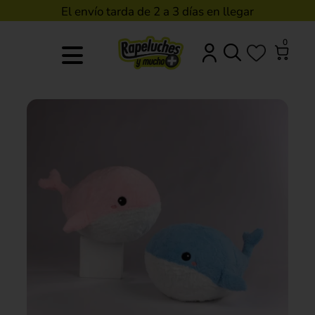
El envío tarda de 2 a 3 días en llegar
0