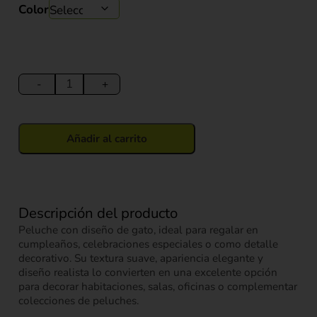
Color
Peluche
gato
-
+
30
cm
cantidad
Añadir al carrito
Descripción del producto
Peluche con diseño de gato, ideal para regalar en
cumpleaños, celebraciones especiales o como detalle
decorativo. Su textura suave, apariencia elegante y
diseño realista lo convierten en una excelente opción
para decorar habitaciones, salas, oficinas o complementar
colecciones de peluches.