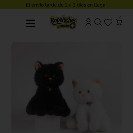
El envío tarda de 2 a 3 días en llegar
0