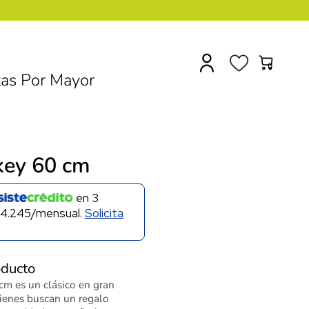
0
as Por Mayor
key 60 cm
en
3
4.245/mensual.
Solicita
oducto
cm es un clásico en gran
uienes buscan un regalo