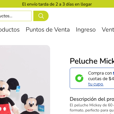
El envío tarda de 2 a 3 días en llegar
oductos
Puntos de Venta
Ingreso
Vent
Peluche Mic
Compra con
cuotas de
$4
tu cupo.
Descripción del pr
El peluche Mickey de 60 
formato, perfecto para q