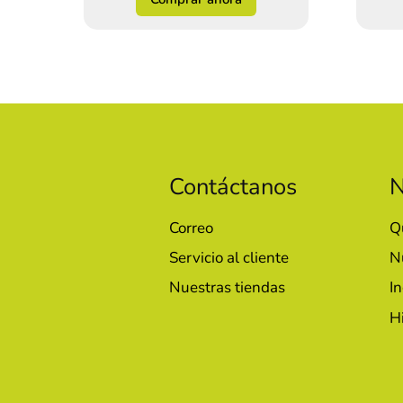
Contáctanos
N
Correo
Q
Servicio al cliente
N
Nuestras tiendas
In
H