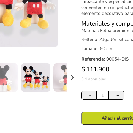
impactante y especial. S
convierten en un peluche
elemento decorativo para
Materiales y compo
Material: Felpa premium d
Relleno: Algodón silicon
Tamaño: 60 cm
Referencia:
00054-DIS
$
111.900
3 disponibles
Peluche
Mickey
-
+
60
cm
cantidad
Añadir al carri