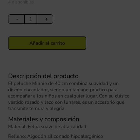
4 disponibles
Peluche
Minnie
-
+
40
cm
cantidad
Añadir al carrito
Descripción del producto
El peluche Minnie de 40 cm combina suavidad y un
diseño encantador, siendo un tamaño práctico para
acompañar a los niños en cualquier lugar. Con su clásico
vestido rosado y lazo con lunares, es un accesorio que
transmite ternura y alegría.
Materiales y composición
Material: Felpa suave de alta calidad
Relleno: Algodón siliconado hipoalergénico