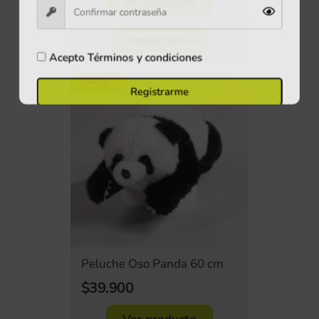
Ver producto
Comprar ahora
Acepto
Términos y condiciones
-54%
Registrarme
Peluche Oso Panda 60 cm
$39.900