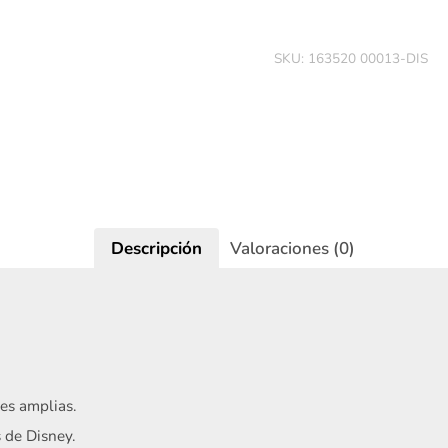
SKU:
163520 00013-DIS
Iniciar sesión
Descripción
Valoraciones (0)
es amplias.
 de Disney.