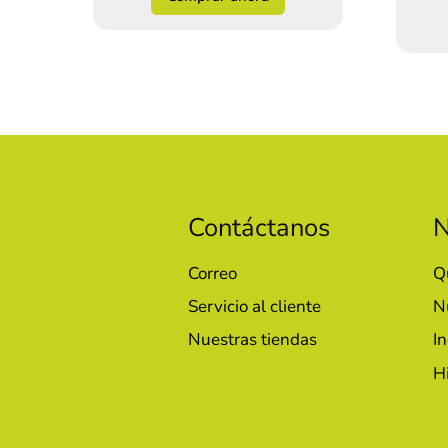
Contáctanos
N
Correo
Q
Servicio al cliente
N
Nuestras tiendas
In
H