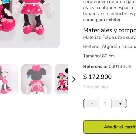
sorprender con un regalo
realza cualquier espacio.
lunares, este peluche es 
como para exhibir.
Materiales y compo
Material: Felpa ultra sua
Relleno: Algodón silicon
Tamaño: 80 cm
Referencia:
00013-DIS
$
172.900
2 disponibles
Peluche
Minnie
-
+
80
cm
cantidad
Añadir al carri