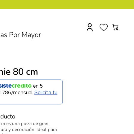
0
as Por Mayor
nie 80 cm
en
5
1.786/mensual.
Solicita tu
oducto
cm es una pieza de gran
ra y decoración. Ideal para