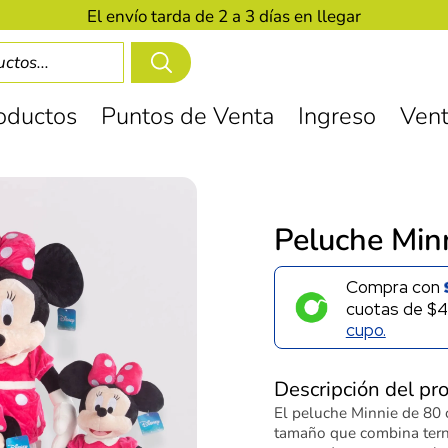
El envío tarda de 2 a 3 días en llegar
oductos
Puntos de Venta
Ingreso
Vent
Peluche Min
Compra con
cuotas de
$4
cupo.
Descripción del pr
El peluche Minnie de 80 
tamaño que combina ternu