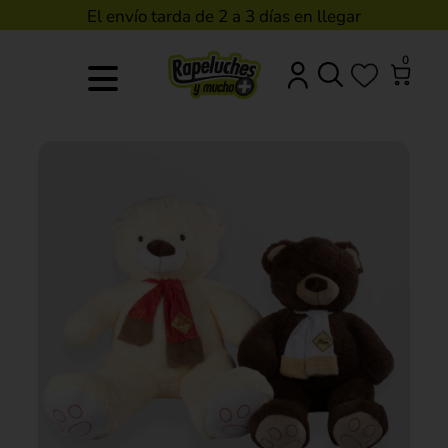
El envío tarda de 2 a 3 días en llegar
0