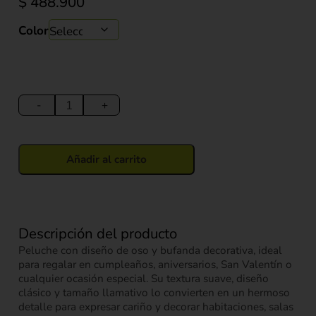
$
488.900
Color
Peluche
oso
-
+
grande
con
Bufanda
Añadir al carrito
Decorativa
100cm
cantidad
Descripción del producto
Peluche con diseño de oso y bufanda decorativa, ideal
para regalar en cumpleaños, aniversarios, San Valentín o
cualquier ocasión especial. Su textura suave, diseño
clásico y tamaño llamativo lo convierten en un hermoso
detalle para expresar cariño y decorar habitaciones, salas