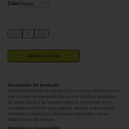
Color
Peluche
Oso
-
+
con
Camiseta
22
Añadir al carrito
cm
cantidad
Descripción del producto:
Adorable peluche de oso de 22 cm, con un diseño tierno
que incluye camiseta decorativa con detalles bordados.
Su estilo dulce y su textura suave lo convierten en el
compañero perfecto para regalar, decorar o acompañar
momentos especiales. Ideal para sorprender con un
detalle lleno de ternura.
Materiales y composición: