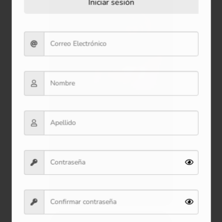
Iniciar sesión
Peluche Tortuga Calabaza
40cm
$26.900
Ver producto
Comprar ahora