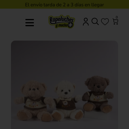
El envío tarda de 2 a 3 días en llegar
0