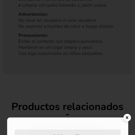
• Limpiar con paño húmedo y jabón suave.
Advertencias:
No lavar en lavadora ni usar secadora.
No exponer a fuentes de calor o fuego directo.
Precauciones:
Evitar el contacto con objetos punzantes.
Mantener en un lugar limpio y seco.
Uso bajo supervisión en niños pequeños.
Productos relacionados
-55%