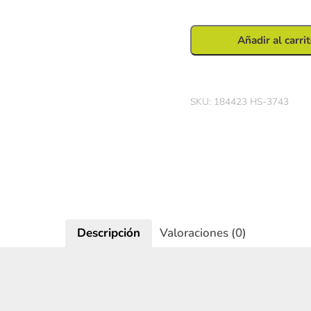
con
Cinta
Decorativa
Añadir al carri
70
cm
cantidad
SKU:
184423 HS-3743
Iniciar sesión
Descripción
Valoraciones (0)