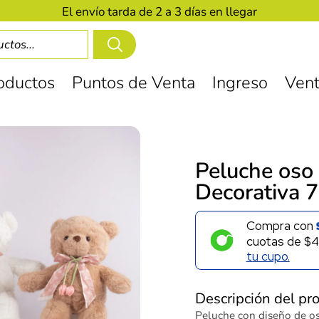
El envío tarda de 2 a 3 días en llegar
oductos
Puntos de Venta
Ingreso
Vent
Peluche oso 
Decorativa 
Compra con
cuotas de
$4
tu cupo.
Descripción del pr
Peluche con diseño de oso