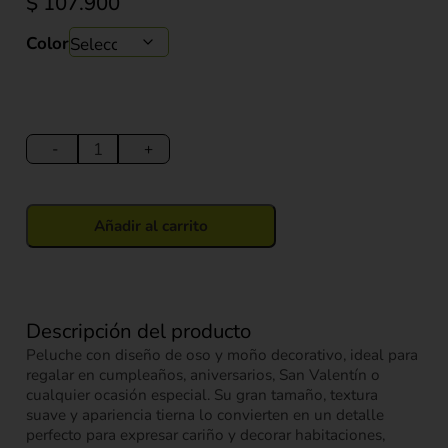
$
107.900
Color
Peluche
oso
-
+
con
Moño
Decorativo
Añadir al carrito
70cm
cantidad
Descripción del producto
Peluche con diseño de oso y moño decorativo, ideal para
regalar en cumpleaños, aniversarios, San Valentín o
cualquier ocasión especial. Su gran tamaño, textura
suave y apariencia tierna lo convierten en un detalle
perfecto para expresar cariño y decorar habitaciones,