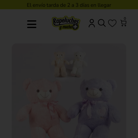
El envío tarda de 2 a 3 días en llegar
0