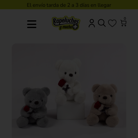
El envío tarda de 2 a 3 días en llegar
0