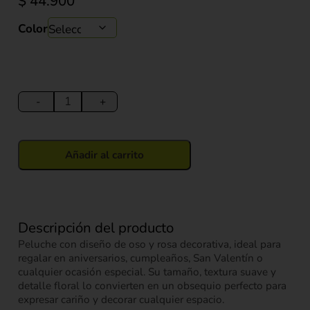
$
44.900
Color
Peluche
oso
-
+
con
Rosa
Decorativa
Añadir al carrito
25
cm
cantidad
Descripción del producto
Peluche con diseño de oso y rosa decorativa, ideal para
regalar en aniversarios, cumpleaños, San Valentín o
cualquier ocasión especial. Su tamaño, textura suave y
detalle floral lo convierten en un obsequio perfecto para
expresar cariño y decorar cualquier espacio.