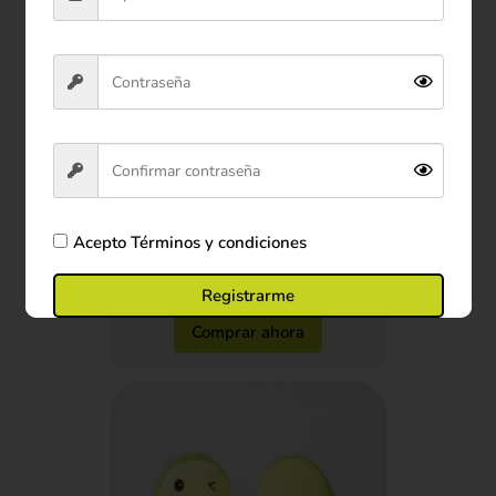
Peluche Oso Panda con Bolso
35 cm
$77.900
Acepto
Términos y condiciones
Ver producto
Registrarme
Comprar ahora