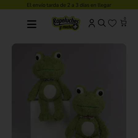
El envío tarda de 2 a 3 días en llegar
0