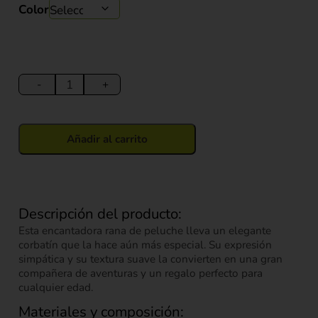
Color
Peluche
Rana
-
+
con
Corbatín
50
Añadir al carrito
cm
cantidad
Descripción del producto:
Esta encantadora rana de peluche lleva un elegante
corbatín que la hace aún más especial. Su expresión
simpática y su textura suave la convierten en una gran
compañera de aventuras y un regalo perfecto para
cualquier edad.
Materiales y composición: