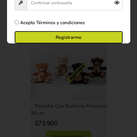
Comprar ahora
Acepto
Términos y condiciones
Registrarme
Peluche Oso Bufanda Mediano
36 cm
$73.900
Ver producto