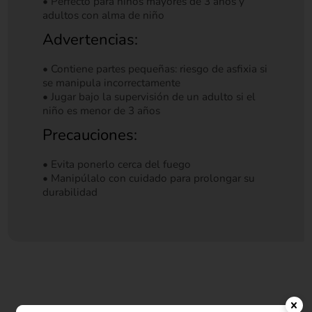
• Perfecto para niños mayores de 3 años y
adultos con alma de niño
Advertencias:
• Contiene partes pequeñas: riesgo de asfixia si
se manipula incorrectamente
• Jugar bajo la supervisión de un adulto si el
niño es menor de 3 años
Precauciones:
• Evita ponerlo cerca del fuego
• Manipúlalo con cuidado para prolongar su
durabilidad