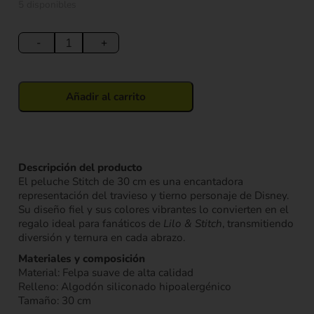
5 disponibles
Peluche
Stitch
-
+
30
cm
cantidad
Añadir al carrito
Descripción del producto
El peluche Stitch de 30 cm es una encantadora
representación del travieso y tierno personaje de Disney.
Su diseño fiel y sus colores vibrantes lo convierten en el
regalo ideal para fanáticos de
Lilo & Stitch
, transmitiendo
diversión y ternura en cada abrazo.
Materiales y composición
Material: Felpa suave de alta calidad
Relleno: Algodón siliconado hipoalergénico
Tamaño: 30 cm