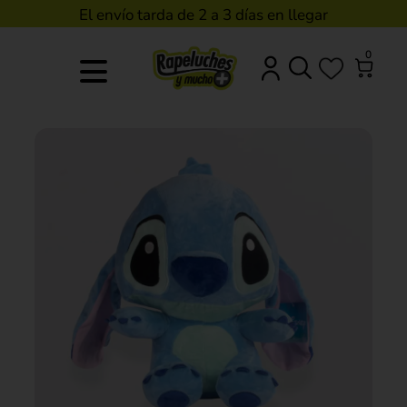
El envío tarda de 2 a 3 días en llegar
0