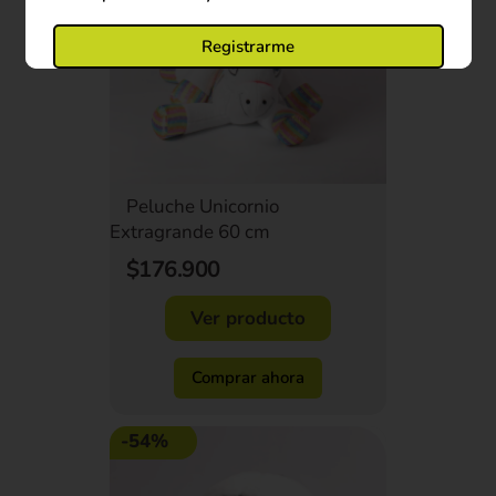
Registrarme
Peluche Unicornio
Extragrande 60 cm
$176.900
Ver producto
Comprar ahora
-54%