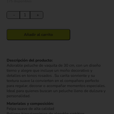
175 disponibles
Peluche
Vaca
-
+
con
Moño
30
Añadir al carrito
cm
cantidad
Descripción del producto:
Adorable peluche de vaquita de 30 cm, con un diseño
tierno y alegre que incluye un moño decorativo y
detalles en tonos rosados . Su carita sonriente y su
textura suave la convierten en el compañero perfecto
para regalar, decorar o acompañar momentos especiales.
Ideal para quienes buscan un peluche lleno de dulzura y
personalidad.
Materiales y composición:
Felpa suave de alta calidad
Relleno hipoalergénico de algodón sintético