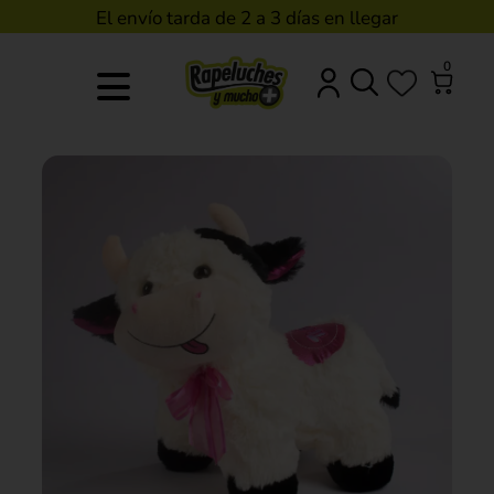
El envío tarda de 2 a 3 días en llegar
0