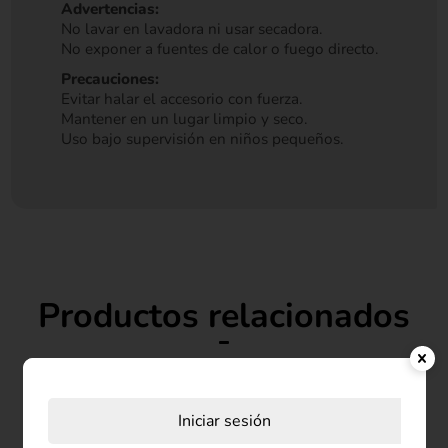
Advertencias:
No lavar en lavadora ni usar secadora.
No exponer a fuentes de calor o fuego directo.
Precauciones:
Evitar halar el accesorio con fuerza.
Mantener en un lugar limpio y seco.
Uso bajo supervisión en niños pequeños.
Productos relacionados
Iniciar sesión