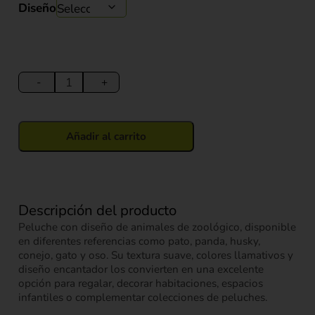
Diseño
Peluche
Zoológico
-
+
de
Peluche
25
Añadir al carrito
cm
cantidad
Descripción del producto
Peluche con diseño de animales de zoológico, disponible
en diferentes referencias como pato, panda, husky,
conejo, gato y oso. Su textura suave, colores llamativos y
diseño encantador los convierten en una excelente
opción para regalar, decorar habitaciones, espacios
infantiles o complementar colecciones de peluches.