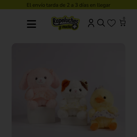
El envío tarda de 2 a 3 días en llegar
0