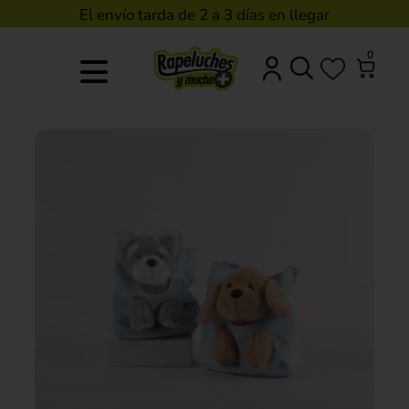
El envío tarda de 2 a 3 días en llegar
0