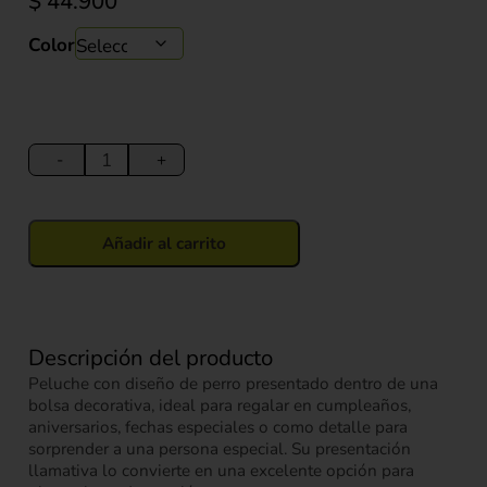
$
44.900
Color
Peluche
Perro
-
+
en
Bolsa
Decorativa
Añadir al carrito
23
cm
cantidad
Descripción del producto
Peluche con diseño de perro presentado dentro de una
bolsa decorativa, ideal para regalar en cumpleaños,
aniversarios, fechas especiales o como detalle para
sorprender a una persona especial. Su presentación
llamativa lo convierte en una excelente opción para