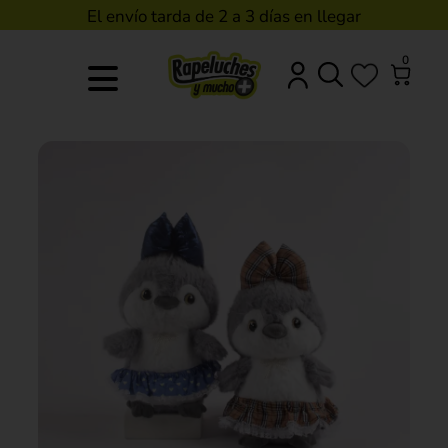
El envío tarda de 2 a 3 días en llegar
0