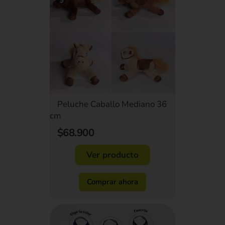
Peluche Caballo Mediano 36
cm
$68.900
Ver producto
Comprar ahora