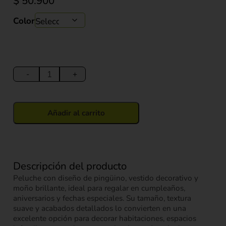
$
50.900
Color
Peluche
Pingüino
-
+
con
Vestido
y
Añadir al carrito
Moño
40
cm
cantidad
Descripción del producto
Peluche con diseño de pingüino, vestido decorativo y
moño brillante, ideal para regalar en cumpleaños,
aniversarios y fechas especiales. Su tamaño, textura
suave y acabados detallados lo convierten en una
excelente opción para decorar habitaciones, espacios